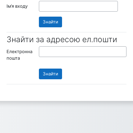
Ім’я входу
Знайти за адресою ел.пошти
Знайти за адресою ел.пошти
Електронна
пошта