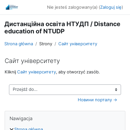
Przejdź do głównej zawartości
Nie jesteś zalogowany(a) (
Zaloguj się
)
Дистанційна освіта НТУДП / Distance
education of NTUDP
Strona główna
Strony
Сайт університету
Сайт університету
Wymagania zaliczenia
Kliknij
Сайт університету
, aby otworzyć zasób.
Przejdź do...
Новини порталу →
Bloki
Pomiń Nawigacja
Nawigacja
Strona główna