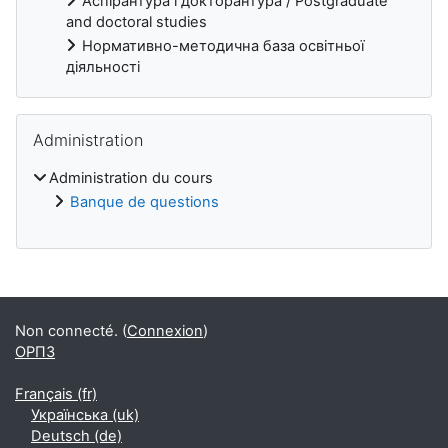
Аспірантура і докторантура / Postgraduate
and doctoral studies
Нормативно-методична база освітньої
діяльності
Passer Administration
Administration
Administration du cours
Banque de questions
Blocs
Non connecté. (
Connexion
)
ОРПЗ
Français ‎(fr)‎
Українська ‎(uk)‎
Deutsch ‎(de)‎