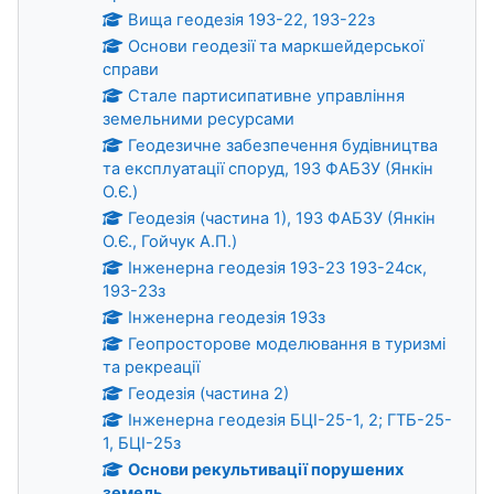
Вища геодезія 193-22, 193-22з
Основи геодезії та маркшейдерської
справи
Стале партисипативне управління
земельними ресурсами
Геодезичне забезпечення будівництва
та експлуатації споруд, 193 ФАБЗУ (Янкін
О.Є.)
Геодезія (частина 1), 193 ФАБЗУ (Янкін
О.Є., Гойчук А.П.)
Інженерна геодезія 193-23 193-24ск,
193-23з
Інженерна геодезія 193з
Геопросторове моделювання в туризмі
та рекреації
Геодезія (частина 2)
Інженерна геодезія БЦІ-25-1, 2; ГТБ-25-
1, БЦІ-25з
Основи рекультивації порушених
земель