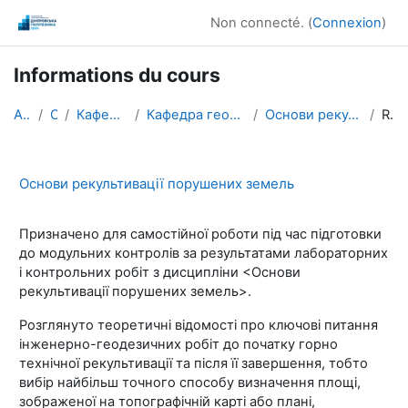
Passer au contenu principal
Non connecté. (
Connexion
)
Informations du cours
Accueil
Cours
Кафедри / Departments
Кафедра геодезії / Department of Geodesy
Основи рекультивації порушених земель
Résumé
Основи рекультивації порушених земель
Призначено для самостійної роботи під час підготовки
до модульних контролів за результатами лабораторних
і контрольних робіт з дисципліни <Основи
рекультивації порушених земель>.
Розглянуто теоретичні відомості про ключові питання
інженерно-геодезичних робіт до початку горно
технічної рекультивації та після її завершення, тобто
вибір найбільш точного способу визначення площі,
зображеної на топографічній карті або плані,