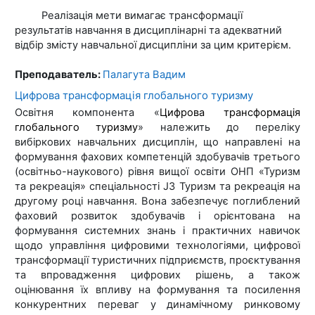
Реалізація мети вимагає трансформації
результатів навчання в дисциплінарні та адекватний
відбір змісту навчальної дисципліни за цим критерієм.
Преподаватель:
Палагута Вадим
Цифрова трансформація глобального туризму
Освітня компонента «
Цифрова трансформація
глобального туризму
» належить до переліку
вибіркових навчальних дисциплін, що направлені на
формування фахових компетенцій здобувачів третього
(освітньо-наукового) рівня вищої освіти ОНП «Туризм
та рекреація» спеціальності J3 Туризм та рекреація на
другому році навчання. Вона забезпечує поглиблений
фаховий розвиток здобувачів і орієнтована на
формування системних знань і практичних навичок
щодо управління цифровими технологіями, цифрової
трансформації туристичних підприємств, проєктування
та впровадження цифрових рішень, а також
оцінювання їх впливу на формування та посилення
конкурентних переваг у динамічному ринковому