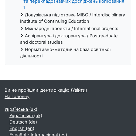
та перекладознавчих досліджень копіювання
1
Довузівська підготовка МІБО / Interdisciplinary
Institute of Continuing Education
Міжнародні проекти / International projects
Аспірантура і докторантура / Postgraduate
and doctoral studies
Нормативно-методична база освітньої
діяльності
Блоки
Ви не пройшли ідентифікацію (
Увійти
)
На головну
Українська ‎(uk)‎
Українська ‎(uk)‎
Deutsch ‎(de)‎
English ‎(en)‎
Español - Internacional ‎(es)‎