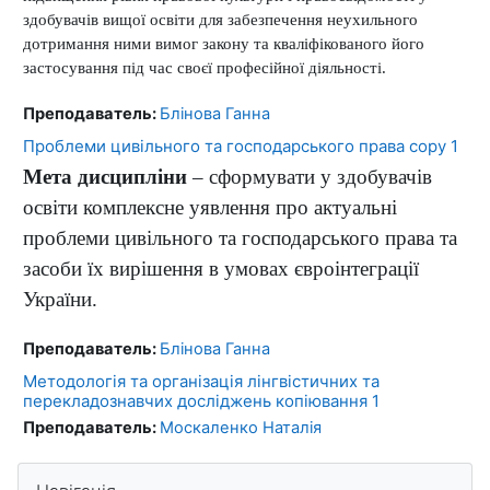
здобувачів вищої освіти для забезпечення неухильного
дотримання ними вимог закону та кваліфікованого його
застосування під час своєї професійної діяльності.
Преподаватель:
Блінова Ганна
Проблеми цивільного та господарського права copy 1
Мета дисципліни
–
сформувати у здобувачів
освіти комплексне уявлення про актуальні
проблеми цивільного та господарського права та
засоби їх вирішення в умовах євроінтеграції
України.
Преподаватель:
Блінова Ганна
Методологія та організація лінгвістичних та
перекладознавчих досліджень копіювання 1
Преподаватель:
Москаленко Наталія
Блоки
Пропустити Навігація