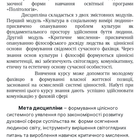
заочної форми навчання освітньої програми
«Політологія».
Дисципліна складається з двох змістовних модулів.
Перший модуль «
Культура в соціальному вимірі людини»
присвячено опануванню проблем культури як
фундаментального простору здійснення буття людини.
Другий модуль «Критичне мислення» присвячений
опануванню філософського досвіду людства як
ціннісної
основи
формування свідомості сучасного фахівця. Через
знання основ культури і філософії формуються ціннісні
компетенції, які забезпечують світоглядну, комунікативну,
етичну та естетичну основу сучасної особистості.
Вивчення курсу може допомогти молодому
фахівцю в формуванні власної життєвої позиції,
заснованої на осмисленій системі цінностей.
Набуті при
вивченні цього курсу знання дають
успішно здійснювати
комунікацію у фаховій сфері
Мета дисципліни
–
формування цілісного
системного уявлення про закономірності розвитку
духовної сфери суспільства як
форми осягнення
людиною світу, інструменту вирішення світоглядних
питань та вироблення навичок критичного мислення.