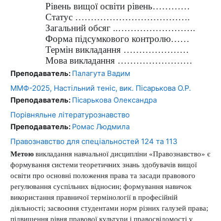
Рівень вищої освіти рівень…………
Статус ……………………………….
Загальний обсяг ..…………………….
Форма підсумкового контролю……
Термін викладання …………………
Мова викладання ……………………
Преподаватель:
Палагута Вадим
ММФ-2025, Настільний теніс, вик. Пісарькова О.Р.
Преподаватель:
Пісарькова Олександра
Порівняльне літературознавство
Преподаватель:
Ромас Людмила
Правознавство для спеціальностей 124 та 113
Метою
викладання навчальної дисципліни «Правознавство» є
формування системи теоретичних знань
здобувачів вищої
освіти про основні положення права та засади правового
регулювання суспільних відносин; формування
навичок
використання правничої термінології в професійній
діяльності; засвоєння студентами норм різних галузей права;
підвищення рівня правової культури і правосвідомості у