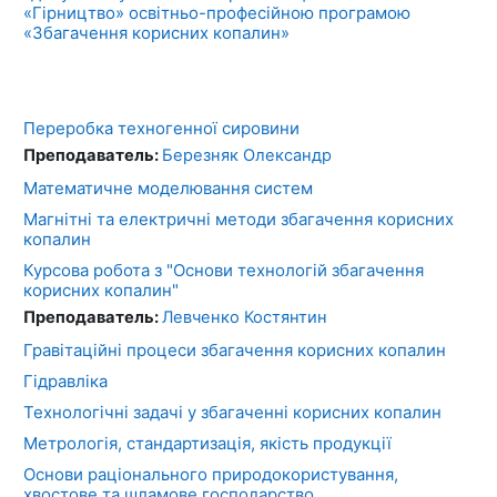
«Гірництво» освітньо-професійною програмою
«Збагачення корисних копалин»
Переробка техногенної сировини
Преподаватель:
Березняк Олександр
Математичне моделювання систем
Магнітні та електричні методи збагачення корисних
копалин
Курсова робота з "Основи технологій збагачення
корисних копалин"
Преподаватель:
Левченко Костянтин
Гравітаційні процеси збагачення корисних копалин
Гідравліка
Технологічні задачі у збагаченні корисних копалин
Метрологія, стандартизація, якість продукції
Основи раціонального природокористування,
хвостове та шламове господарство