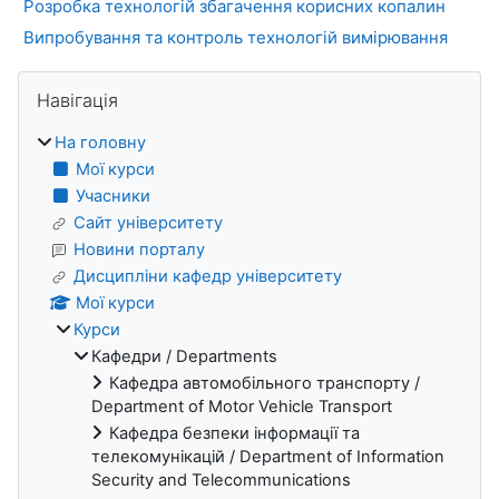
Розробка технологій збагачення корисних копалин
Випробування та контроль технологій вимірювання
Блоки
Пропустити Навігація
Навігація
На головну
Мої курси
Учасники
Сайт університету
Новини порталу
Дисципліни кафедр університету
Мої курси
Курси
Кафедри / Departments
Кафедра автомобільного транспорту /
Department of Motor Vehicle Transport
Кафедра безпеки інформації та
телекомунікацій / Department of Information
Security and Telecommunications