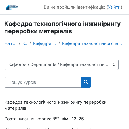
Перейти до головного вмісту
Ви не пройшли ідентифікацію (
Увійти
)
Кафедра технологічного інжинірингу
переробки матеріалів
На головну
Курси
Кафедри / Departments
Кафедра технологічного інжинірингу переробки матеріалів
Категорії курсів
Пошук курсів
Пошук курсів
Кафедра технологічного інжинірингу переробки
матеріалів
Розташування: корпус №2, кім.: 12, 25