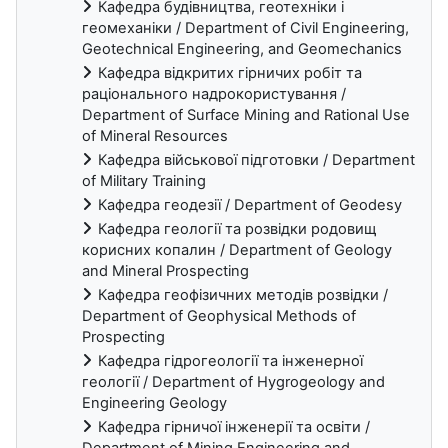
Кафедра будівництва, геотехніки і
геомеханіки / Department of Civil Engineering,
Geotechnical Engineering, and Geomechanics
Кафедра відкритих гірничих робіт та
раціонального надрокористування /
Department of Surface Mining and Rational Use
of Mineral Resources
Кафедра військової підготовки / Department
of Military Training
Кафедра геодезії / Department of Geodesy
Кафедра геології та розвідки родовищ
корисних копалин / Department of Geology
and Mineral Prospecting
Кафедра геофізичних методів розвідки /
Department of Geophysical Methods of
Prospecting
Кафедра гідрогеології та інженерної
геології / Department of Hygrogeology and
Engineering Geology
Кафедра гірничої інженерії та освіти /
Department of Mining Engineering and