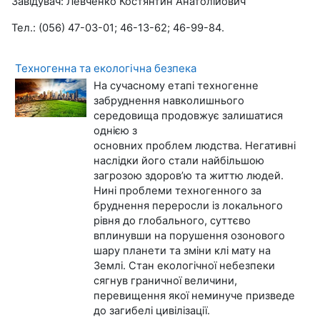
Завідувач: Левченко Костянтин Анатолійович
Тел.: (056) 47-03-01; 46-13-62; 46-99-84.
Техногенна та екологічна безпека
На сучасному етапі техногенне
забруднення навколишнього
середовища продовжує залишатися
однією з
основних проблем людства. Негативні
наслідки його стали найбільшою
загрозою здоров’ю та життю людей.
Нині проблеми техногенного за
бруднення переросли із локального
рівня до глобального, суттєво
вплинувши на порушення озонового
шару планети та зміни клі мату на
Землі. Стан екологічної небезпеки
сягнув граничної величини,
перевищення якої неминуче призведе
до загибелі цивілізації.