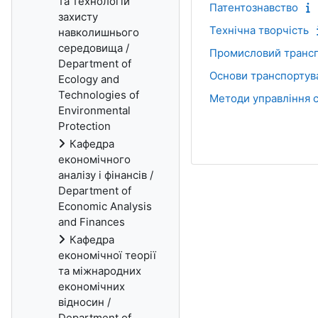
та технологій
Патентознавство
захисту
Технічна творчість
навколишнього
середовища /
Промисловий транс
Department of
Основи транспортува
Ecology and
Technologies of
Методи управління 
Environmental
Protection
Кафедра
економічного
аналізу і фінансів /
Department of
Economic Analysis
and Finances
Кафедра
економічної теорії
та міжнародних
економічних
відносин /
Department of