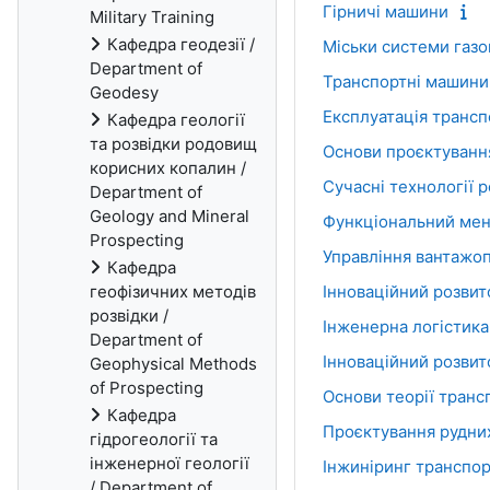
Гірничі машини
Military Training
Кафедра геодезії /
Міськи системи газ
Department of
Транспортні машини 
Geodesy
Експлуатація трансп
Кафедра геології
та розвідки родовищ
Основи проєктування
корисних копалин /
Сучасні технології 
Department of
Geology and Mineral
Функціональний мен
Prospecting
Управління вантажо
Кафедра
геофізичних методів
Інноваційний розвит
розвідки /
Інженерна логістика
Department of
Інноваційний розвит
Geophysical Methods
of Prospecting
Основи теорії транс
Кафедра
Проєктування рудни
гідрогеології та
інженерної геології
Інжиніринг транспор
/ Department of