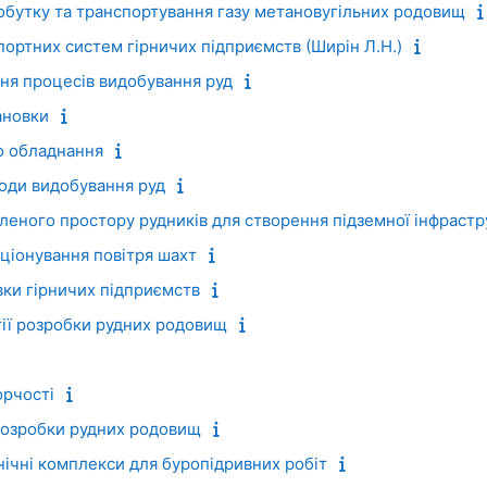
обутку та транспортування газу метановугільних родовищ
ортних систем гірничих підприємств (Ширін Л.Н.)
я процесів видобування руд
ановки
о обладнання
оди видобування руд
еного простору рудників для створення підземної інфрастр
ціонування повітря шахт
ки гірничих підприємств
гії розробки рудних родовищ
орчості
розробки рудних родовищ
ічні комплекси для буропідривних робіт