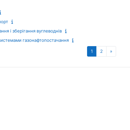
порт
ння і зберігання вуглеводнів
системами газонафтопостачання
Сторінка 1
Сторінка 2
Наступн
1
2
»