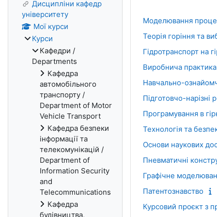
Дисципліни кафедр
університету
Моделювання процес
Мої курси
Теорія горіння та ви
Курси
Кафедри /
Гідротранспорт на г
Departments
Виробнича практика
Кафедра
Навчально-ознайомч
автомобільного
транспорту /
Підготовчо-нарізні 
Department of Motor
Програмування в гір
Vehicle Transport
Кафедра безпеки
Технологія та безпек
інформації та
Основи наукових до
телекомунікацій /
Department of
Пневматичні конструк
Information Security
Графічне моделюванн
and
Патентознавство
Telecommunications
Кафедра
Курсовий проєкт з п
будівництва,