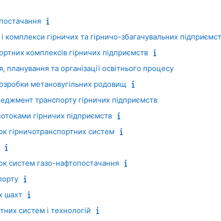
опостачання
і комплекси гірничих та гірничо-збагачувальних підприємс
ортних комплексів гірничих підприємств
, планування та організації освітнього процесу
розробки метановугільних родовищ
еджмент транспорту гірничих підприємств
потоками гірничих підприємств
ок гірничотранспортних систем
ок систем газо-нафтопостачання
порту
х шахт
тних систем і технологій