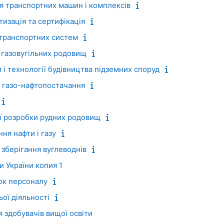
я транспортних машин і комплексів
тизація та сертифікація
 транспортних систем
 газовугільних родовищ
 і технології будівництва підземних споруд
м газо-нафтопостачання
ї розробки рудних родовищ
ня нафти і газу
зберігання вуглеводнів
и України копия 1
ок персоналу
ої діяльності
я здобувачів вищої освіти