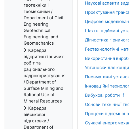
Наукові аспекти вид
геотехніки і
геомеханіки /
Проєктування трансп
Department of Civil
Цифрове моделюванн
Engineering,
Geotechnical
Шахтні підйомні уст
Engineering, and
Дігностика гірничог
Geomechanics
Геотехнологічні мет
Кафедра
відкритих гірничих
Використання виробл
робіт та
Установки для конди
раціонального
надрокористування
Пневматичні установ
/ Department of
Інноваційні техноло
Surface Mining and
Rational Use of
Вибухові роботи
Mineral Resources
Основи технічної тв
Кафедра
Процеси підземної 
військової
підготовки /
Сучасні енергомехан
Department of