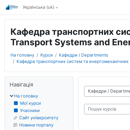
Перейти до головного вмісту
Українська ‎(uk)‎
Кафедра транспортних сист
Transport Systems and Ene
На головну
Курси
Кафедри / Departments
Кафедра транспортних систем та енергомеханічних к
Блоки
Пропустити Навігація
Навігація
Категорії курсів
На головну
Мої курси
Пошук курсів
Учасники
Сайт університету
Новини порталу