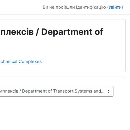
Ви не пройшли ідентифікацію (
Увійти
)
лексів / Department of
echanical Complexes
а сторінка