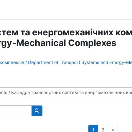
ем та енергомеханічних комп
rgy-Mechanical Complexes
омплексів / Department of Transport Systems and Energy-M
Пошук курсів
Сторінка 1
Сторінка 2
Наступн
1
2
»