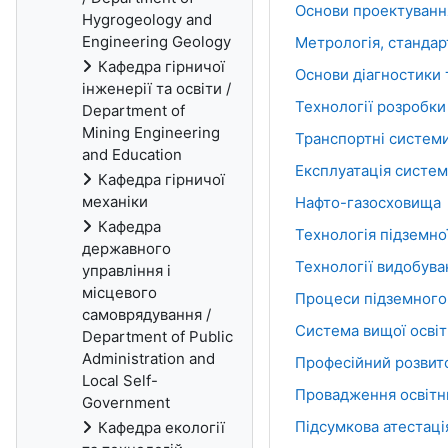
Основи проектуванн
Hygrogeology and
Engineering Geology
Метрологія, стандар
Кафедра гірничої
Основи діагностики
інженерії та освіти /
Технології розробки
Department of
Mining Engineering
Транспортні системи
and Education
Експлуатація систе
Кафедра гірничої
механіки
Нафто-газосховища
Кафедра
Технологія підземно
державного
Технології видобуван
управління і
місцевого
Процеси підземного 
самоврядування /
Система вищої освіт
Department of Public
Administration and
Професійний розвит
Local Self-
Провадження освітнь
Government
Підсумкова атестаці
Кафедра екології