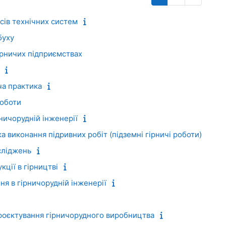
ів технічних систем
буху
ірничих підприємствах
а практика
роботи
ничорудній інженерії
а виконання підривних робіт (підземні гірничі роботи)
сліджень
ції в гірництві
я в гірничорудній інженерії
роєктування гірничорудного виробництва