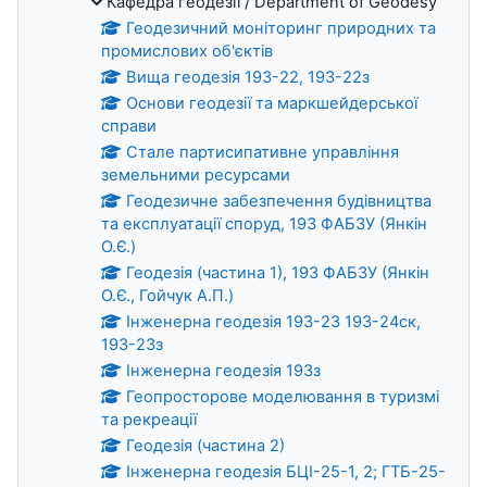
Кафедра геодезії / Department of Geodesy
Геодезичний моніторинг природних та
промислових об'єктів
Вища геодезія 193-22, 193-22з
Основи геодезії та маркшейдерської
справи
Стале партисипативне управління
земельними ресурсами
Геодезичне забезпечення будівництва
та експлуатації споруд, 193 ФАБЗУ (Янкін
О.Є.)
Геодезія (частина 1), 193 ФАБЗУ (Янкін
О.Є., Гойчук А.П.)
Інженерна геодезія 193-23 193-24ск,
193-23з
Інженерна геодезія 193з
Геопросторове моделювання в туризмі
та рекреації
Геодезія (частина 2)
Інженерна геодезія БЦІ-25-1, 2; ГТБ-25-