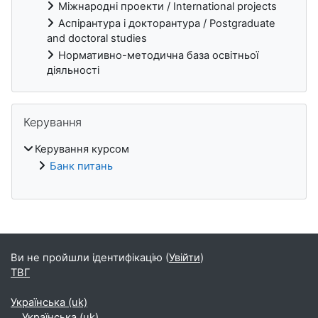
Міжнародні проекти / International projects
Аспірантура і докторантура / Postgraduate
and doctoral studies
Нормативно-методична база освітньої
діяльності
Пропустити Керування
Керування
Керування курсом
Банк питань
Блоки
Ви не пройшли ідентифікацію (
Увійти
)
ТВГ
Українська ‎(uk)‎
Українська ‎(uk)‎