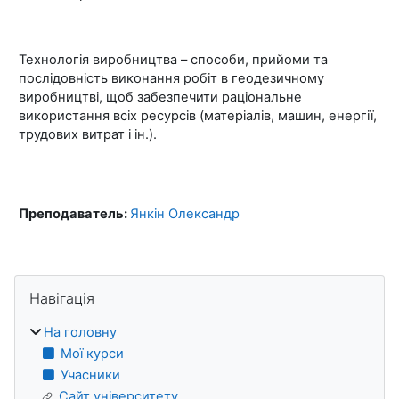
Технологія виробництва – способи, прийоми та
послідовність виконання робіт в геодезичному
виробництві, щоб забезпечити раціональне
використання всіх ресурсів (матеріалів, машин, енергії,
трудових витрат і ін.).
Преподаватель:
Янкін Олександр
Блоки
Пропустити Навігація
Навігація
На головну
Мої курси
Учасники
Сайт університету