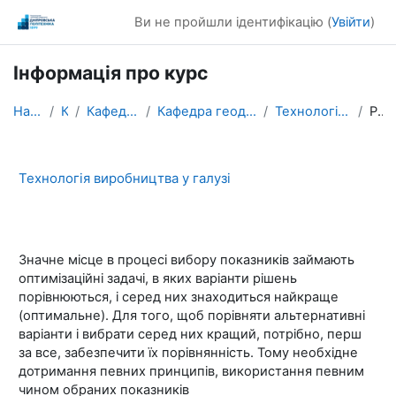
Перейти до головного вмісту
Ви не пройшли ідентифікацію (
Увійти
)
Інформація про курс
На головну
Курси
Кафедри / Departments
Кафедра геодезії / Department of Geodesy
Технологія виробництва у галузі
Резюме
Технологія виробництва у галузі
Значне місце в процесі вибору показників займають
оптимізаційні задачі, в яких варіанти рішень
порівнюються, і серед них знаходиться найкраще
(оптимальне). Для того, щоб порівняти альтернативні
варіанти і вибрати серед них кращий, потрібно, перш
за все, забезпечити їх порівнянність. Тому необхідне
дотримання певних принципів, використання певним
чином обраних показників