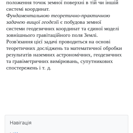
положення
точок земної поверхні в тій чи іншій
системі координат.
Фундаментальною
теоретично-практичною
задачею вищої геодезі
ї є побудова земної
системи
геодезичних координат та єдиної моделі
зовнішнього гравітаційного поля Землі.
Розв'язання цієї задачі проводиться на основі
теоретичних досліджень та
математичної обробки
результатів наземних астрономічних, геодезичних
та
гравіметричних вимірювань, супутникових
спостережень і т. д.
Блоки
Пропустити Навігація
Навігація