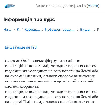
Перейти до головного вмісту
Ви не пройшли ідентифікацію (
Увійти
)
Інформація про курс
На головну
Курси
Кафедри / Departments
Кафедра геодезії / Department of Geodesy
Вища геодезія 193
Резюме
Вища геодезія 193
Вища геодезія
вивчає фігуру та зовнішнє
гравітаційне поле Землі, методи створення систем
геодезичних координат на всю поверхню Землі або
на окремі її ділянки, а також способи визначення
положення точок земної поверхні в тій чи іншій
системі координат.
гравітаційне поле Землі, методи створення систем
геодезичних координат на всю
поверхню Землі або
на окремі її ділянки, а також способи визначення