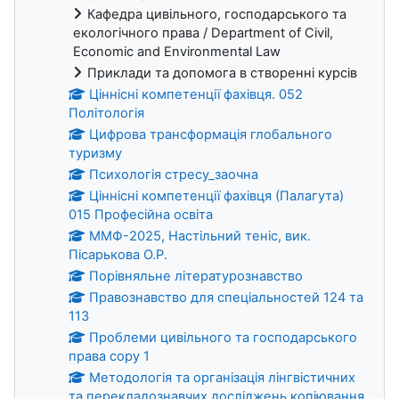
Кафедра цивільного, господарського та
екологічного права / Department of Civil,
Economic and Environmental Law
Приклади та допомога в створенні курсів
Ціннісні компетенції фахівця. 052
Політологія
Цифрова трансформація глобального
туризму
Психологія стресу_заочна
Ціннісні компетенції фахівця (Палагута)
015 Професійна освіта
ММФ-2025, Настільний теніс, вик.
Пісарькова О.Р.
Порівняльне літературознавство
Правознавство для спеціальностей 124 та
113
Проблеми цивільного та господарського
права copy 1
Методологія та організація лінгвістичних
та перекладознавчих досліджень копіювання