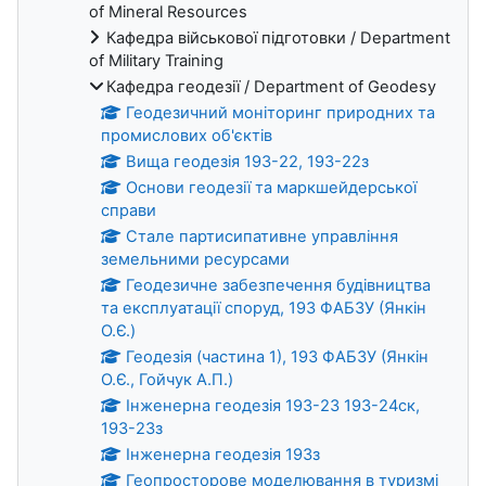
of Mineral Resources
Кафедра військової підготовки / Department
of Military Training
Кафедра геодезії / Department of Geodesy
Геодезичний моніторинг природних та
промислових об'єктів
Вища геодезія 193-22, 193-22з
Основи геодезії та маркшейдерської
справи
Стале партисипативне управління
земельними ресурсами
Геодезичне забезпечення будівництва
та експлуатації споруд, 193 ФАБЗУ (Янкін
О.Є.)
Геодезія (частина 1), 193 ФАБЗУ (Янкін
О.Є., Гойчук А.П.)
Інженерна геодезія 193-23 193-24ск,
193-23з
Інженерна геодезія 193з
Геопросторове моделювання в туризмі