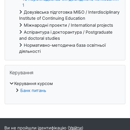
1
Довузівська підготовка МІБО / Interdisciplinary
Institute of Continuing Education
Міжнародні проекти / International projects
Аспірантура і докторантура / Postgraduate
and doctoral studies
Нормативно-методична база освітньої
діяльності
Пропустити Керування
Керування
Керування курсом
Банк питань
Блоки
Ви не пройшли ідентифікацію (
Увійти
)