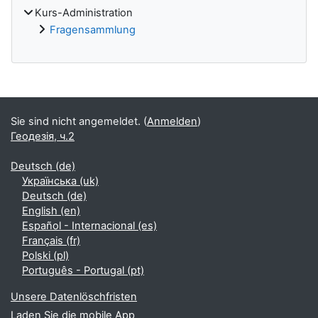
Kurs-Administration
Fragensammlung
Blöcke
Sie sind nicht angemeldet. (
Anmelden
)
Геодезія, ч.2
Deutsch ‎(de)‎
Українська ‎(uk)‎
Deutsch ‎(de)‎
English ‎(en)‎
Español - Internacional ‎(es)‎
Français ‎(fr)‎
Polski ‎(pl)‎
Português - Portugal ‎(pt)‎
Unsere Datenlöschfristen
Laden Sie die mobile App