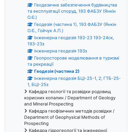
Геодезичне забезпечення будівництва
та експлуатації споруд, 193 ФАБЗУ (Янкін
О.Є.)
Геодезія (частина 1), 193 ФАБЗУ (Янкін
О.Є., Гойчук А.П.)
Інженерна геодезія 193-23 193-24ск,
193-23з
Інженерна геодезія 193з
Геопросторове моделювання в туризмі
та рекреації
Геодезія (частина 2)
Інженерна геодезія БЦІ-25-1, 2; ГТБ-25-
1, БЦІ-25з
Кафедра геології та розвідки родовищ
корисних копалин / Department of Geology
and Mineral Prospecting
Кафедра геофізичних методів розвідки /
Department of Geophysical Methods of
Prospecting
Кафедра гідрогеології та інженерної