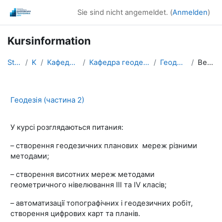
Zum Hauptinhalt
Sie sind nicht angemeldet. (
Anmelden
)
Kursinformation
Startseite
Kurse
Кафедри / Departments
Кафедра геодезії / Department of Geodesy
Геодезія (частина 2)
Beschreibung
Геодезія (частина 2)
У курсі розглядаються
питания
:
–
створення геодезичних планових мереж
різними
методами;
–
створення висотних мереж методами
г
еоме
т
рично
г
о нiвелювання
III
та
IV класi
в
;
–
автоматизацi
ї
топографiчних i геодезичних робiт,
створення цифрових карт та планiв.