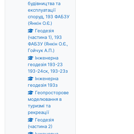
будівництва та
експлуатації
споруд, 193 ФАБЗУ
(Янкін О.Є.)
Геодезія
(частина 1), 193
ФАБЗУ (Янкін О.Є.,
Гойчук А.П.)
Інженерна
геодезія 193-23
193-24ск, 193-23з
Інженерна
геодезія 193з
Геопросторове
моделювання в
туризмі та
рекреації
Геодезія
(частина 2)
Інженерна