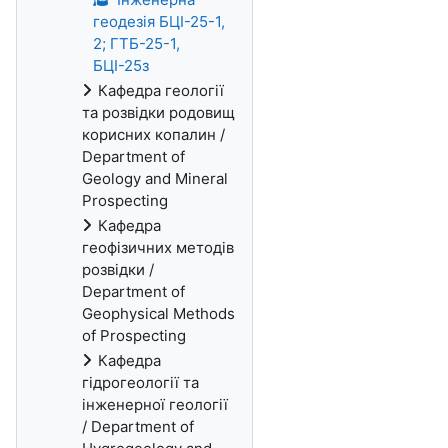
геодезія БЦІ-25-1,
2; ГТБ-25-1,
БЦІ-25з
Кафедра геології
та розвідки родовищ
корисних копалин /
Department of
Geology and Mineral
Prospecting
Кафедра
геофізичних методів
розвідки /
Department of
Geophysical Methods
of Prospecting
Кафедра
гідрогеології та
інженерної геології
/ Department of