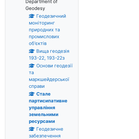
Department of
Geodesy
Геодезичний
моніторинг
природних та
промислових
об'єктів
Вища геодезія
193-22, 193-22з
Основи геодезії
та
маркшейдерської
справи
Стале
партисипативне
управління
земельними
ресурсами
Геодезичне
забезпечення