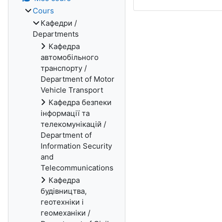
Cours
Кафедри /
Departments
Кафедра
автомобільного
транспорту /
Department of Motor
Vehicle Transport
Кафедра безпеки
інформації та
телекомунікацій /
Department of
Information Security
and
Telecommunications
Кафедра
будівництва,
геотехніки і
геомеханіки /