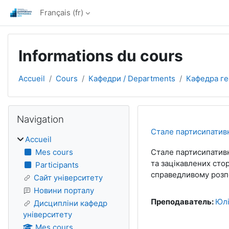
Passer au contenu principal
Français ‎(fr)‎
Informations du cours
Accueil
Cours
Кафедри / Departments
Кафедра ге
Blocs
Passer Navigation
Navigation
Стале партисипатив
Accueil
Mes cours
Стале партисипативн
та зацікавлених сто
Participants
справедливому розпо
Сайт університету
Новини порталу
Преподаватель:
Юлі
Дисципліни кафедр
університету
Mes cours