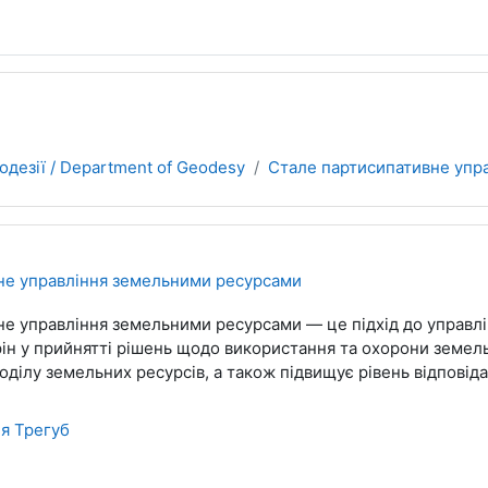
одезії / Department of Geodesy
Стале партисипативне упр
не управління земельними ресурсами
е управління земельними ресурсами — це підхід до управлін
рін у прийнятті рішень щодо використання та охорони земель
ділу земельних ресурсів, а також підвищує рівень відповідал
я Трегуб