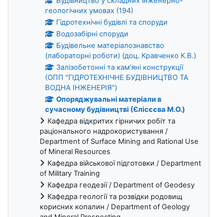
Будівництво у складних інженерно-
геологічних умовах (194)
Гідротехнічні будівлі та споруди
Водозабірні споруди
Будівельне матеріалознавство
(лабораторні роботи) (доц. Кравченко К.В.)
Залізобетонні та кам'яні конструкції
(ОПП "ГІДРОТЕХНІЧНЕ БУДІВНИЦТВО ТА
ВОДНА ІНЖЕНЕРІЯ")
Опоряджувальні матеріали в
сучасному будівництві (Єлісєєва М.О.)
Кафедра відкритих гірничих робіт та
раціонального надрокористування /
Department of Surface Mining and Rational Use
of Mineral Resources
Кафедра військової підготовки / Department
of Military Training
Кафедра геодезії / Department of Geodesy
Кафедра геології та розвідки родовищ
корисних копалин / Department of Geology
and Mineral Prospecting