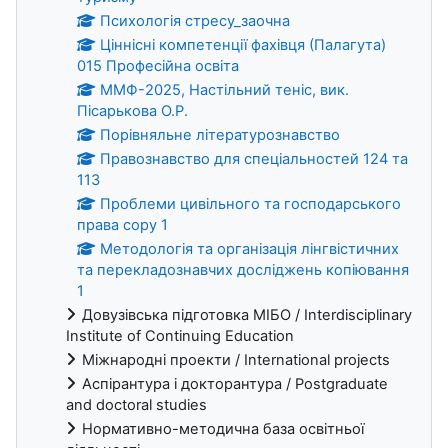
Психологія стресу_заочна
Ціннісні компетенції фахівця (Палагута)
015 Професійна освіта
ММФ-2025, Настільний теніс, вик.
Пісарькова О.Р.
Порівняльне літературознавство
Правознавство для спеціальностей 124 та
113
Проблеми цивільного та господарського
права copy 1
Методологія та організація лінгвістичних
та перекладознавчих досліджень копіювання
1
Довузівська підготовка МІБО / Interdisciplinary
Institute of Continuing Education
Міжнародні проекти / International projects
Аспірантура і докторантура / Postgraduate
and doctoral studies
Нормативно-методична база освітньої