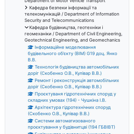
Department of Motor Vehicle Transport
Кафедра безпеки інформації та
телекомунікацій / Department of Information
Security and Telecommunications
Кафедра будівництва, геотехніки і
геомеханіки / Department of Civil Engineering,
Geotechnical Engineering, and Geomechanics
Інформаційне моделювання
будівельного об’єкту (ВІМ) G19 доц. Янко
В.В.
Технологія будівництва автомобільних
доріг (Скобенко О.В., Кулівар В.В.)
Ремонт і реконструкція автомобільних
доріг (Скобенко О.В., Кулівар В.В.)
Проєктуваня гідротехнічних споруд у
складних умовах (194) - Чушкіна І.В.
Архітектура гідротехнічних споруд
(Скобенко О.В., Кулівар В.В.)
Системи автоматизованого
проєктування у будівнитцві (194 ГБВІВТ)