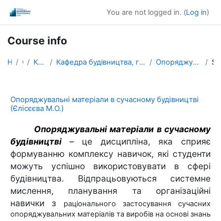
Skip to main content
You are not logged in. (
Log in
)
Course info
Home
Courses
Кафедри / Departments
Кафедра будівництва, геотехніки і геомеханіки / Department of Civil Engineering, Geotechnical Engineering, and Geomechanics
Опоряджувальні матеріали в сучасному будівництві (Єлісєєва М.О.)
Summa
Опоряджувальні матеріали в сучасному будівництві
(Єлісєєва М.О.)
Опоряджувальні матеріали в сучасному
будівництві
–
це дисципліна, яка сприяє
формуванню комплексу навичок, які студенти
можуть успішно використовувати в сфері
будівництва. Відпрацьовуються системне
мислення, планування та організаційні
навички з
раціонального застосування сучасних
опоряджувальних матеріалів та виробів на основі знань