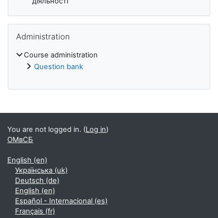
діяльності
Skip Administration
Administration
Course administration
Question bank
Blocks
You are not logged in. (
Log in
)
ОМвСБ
English ‎(en)‎
Українська ‎(uk)‎
Deutsch ‎(de)‎
English ‎(en)‎
Español - Internacional ‎(es)‎
Français ‎(fr)‎