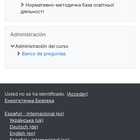
Нормативно-методична база освітньої
діяльності
Salta Administración
Administración
Administración del curso
Banco de preguntas
Bloques
Usted no se ha identificado. (
Acceder
)
Енергетична Безпека
Español - Internacional ‎(es)‎
Українська ‎(uk)‎
Deutsch ‎(de)‎
English ‎(en)‎