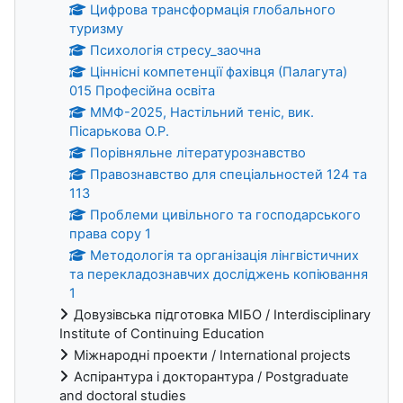
Цифрова трансформація глобального
туризму
Психологія стресу_заочна
Ціннісні компетенції фахівця (Палагута)
015 Професійна освіта
ММФ-2025, Настільний теніс, вик.
Пісарькова О.Р.
Порівняльне літературознавство
Правознавство для спеціальностей 124 та
113
Проблеми цивільного та господарського
права copy 1
Методологія та організація лінгвістичних
та перекладознавчих досліджень копіювання
1
Довузівська підготовка МІБО / Interdisciplinary
Institute of Continuing Education
Міжнародні проекти / International projects
Аспірантура і докторантура / Postgraduate
and doctoral studies