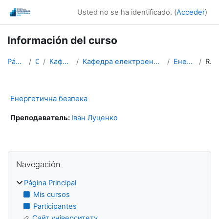
Salta al contenido principal
Usted no se ha identificado. (
Acceder
)
Información del curso
Página Principal
Cursos
Кафедри / Departments
Кафедра електроенергетики / Department of Electric Power Engineering
Енергетична безпека
Resumen
Енергетична безпека
Преподаватель:
Іван Луценко
Bloques
Salta Navegación
Navegación
Página Principal
Mis cursos
Participantes
Сайт університету