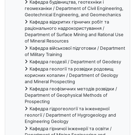
Кафедра будівництва, геотехніки і
геомеханіки / Department of Civil Engineering,
Geotechnical Engineering, and Geomechanics
Кафедра відкритих гірничих робіт та
раціонального надрокористування /
Department of Surface Mining and Rational Use
of Mineral Resources
Кафедра військової підготовки / Department
of Military Training
Кафедра геодезії / Department of Geodesy
Кафедра геології та розвідки родовищ
корисних копалин / Department of Geology
and Mineral Prospecting
Кафедра геофізичних методів розвідки /
Department of Geophysical Methods of
Prospecting
Кафедра гідрогеології та інженерної
геології / Department of Hygrogeology and
Engineering Geology
Кафедра гірничої інженерії та освіти /
Department of Mining Engineering and