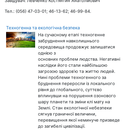
Завідувач: Левченко Костянтин Анатолійович
Тел.: (056) 47-03-01; 46-13-62; 46-99-84.
Техногенна та екологічна безпека
На сучасному етапі техногенне
забруднення навколишнього
середовища продовжує залишатися
однією з
основних проблем людства. Негативні
наслідки його стали найбільшою
загрозою здоров’ю та життю людей.
Нині проблеми техногенного за
бруднення переросли із локального
рівня до глобального, суттєво
вплинувши на порушення озонового
шару планети та зміни клі мату на
Землі. Стан екологічної небезпеки
сягнув граничної величини,
перевищення якої неминуче призведе
до загибелі цивілізації.