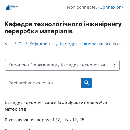
Passer au contenu principal
Non connecté. (
Connexion
)
Кафедра технологічного інжинірингу
переробки матеріалів
Accueil
Cours
Кафедри / Departments
Кафедра технологічного інжинірингу переробки матеріалів
Catégories de cours
Rechercher des cours
Rechercher des cour
Кафедра технологічного інжинірингу переробки
матеріалів
Розташування: корпус №2, кім.: 12, 25