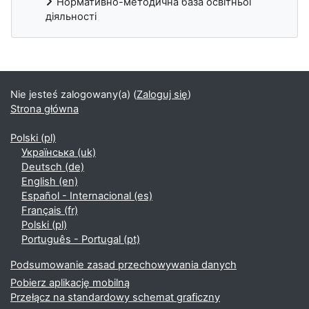
Нормативно-методична база освітньої
діяльності
Bloki
Nie jesteś zalogowany(a) (
Zaloguj się
)
Strona główna
Polski ‎(pl)‎
Українська ‎(uk)‎
Deutsch ‎(de)‎
English ‎(en)‎
Español - Internacional ‎(es)‎
Français ‎(fr)‎
Polski ‎(pl)‎
Português - Portugal ‎(pt)‎
Podsumowanie zasad przechowywania danych
Pobierz aplikację mobilną
Przełącz na standardowy schemat graficzny