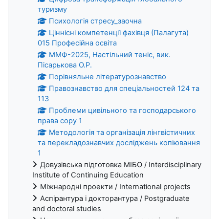
туризму
Психологія стресу_заочна
Ціннісні компетенції фахівця (Палагута)
015 Професійна освіта
ММФ-2025, Настільний теніс, вик.
Пісарькова О.Р.
Порівняльне літературознавство
Правознавство для спеціальностей 124 та
113
Проблеми цивільного та господарського
права copy 1
Методологія та організація лінгвістичних
та перекладознавчих досліджень копіювання
1
Довузівська підготовка МІБО / Interdisciplinary
Institute of Continuing Education
Міжнародні проекти / International projects
Аспірантура і докторантура / Postgraduate
and doctoral studies