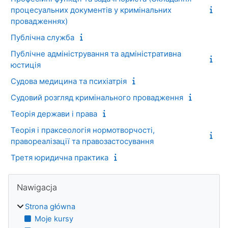
процесуальних документів у кримінальних
провадженнях)
Публічна служба
Публічне адміністрування та адміністративна
юстиція
Судова медицина та психіатрія
Судовий розгляд кримінального провадження
Теорія держави і права
Теорія і праксеологія нормотворчості,
правореалізації та правозастосування
Третя юридична практика
Bloki
Pomiń Nawigacja
Nawigacja
Strona główna
Moje kursy