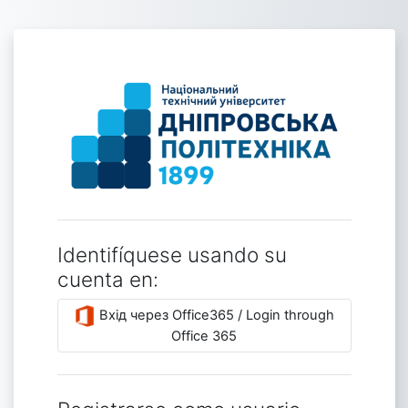
Salta al contenido principal
Entrar a Диста
Identifíquese usando su
cuenta en:
Вхід через Office365 / Login through
Office 365