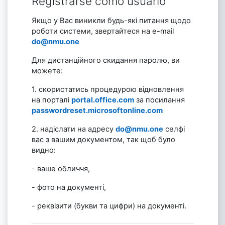
Registrarse como usuario
Якщо у Вас виникли будь-які питання щодо
роботи системи, звертайтеся на e-mail
‪do@nmu.one
Для дистанційного скидання паролю, ви
можете:
1. скористатись процедурою відновлення
на порталі
‪portal.office.com
за посилання
passwordreset.microsoftonline.com
2. надіслати на адресу
‪do@nmu.one
селфі
вас з вашим документом, так щоб було
видно:
- ваше обличчя,
- фото на документі,
- реквізити (букви та цифри) на документі.