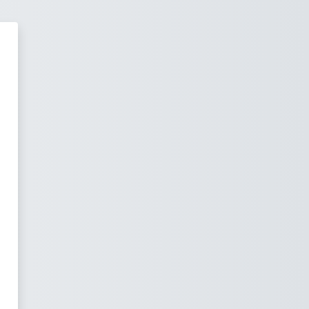
анційна освіта НТУДП / Distan